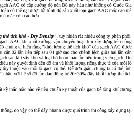
 loại gạch AAC có cấp cường độ nén B8 này hầu như không có Quốc Gia
 toàn có thể đạt được tới trình độ sản xuất loại gạch AAC mác cao mà
m mà mác còn cao hơn.
 thể tích khô - Dry Density"
, tuy nhiên rất nhiều công ty phân phối,
ủa gạch AAC khi xuất xưởng, vận chuyển hoặc khi xây dựng trên công
đó chúng ta hiểu rằng "khối lượng thể tích khô" của gạch AAC được
cân 02 lần liên tiếp sau 04 giờ sao cho chênh lệch giữa hai lần cân
ạch sau khi sấy khô và loại bỏ hoàn toàn ẩm bên trong viên gạch. Do
iều này quyết định đến độ ẩm và khối lượng riêng thực tế của mỗi lô
tùy thuộc vào mỗi lô gạch cụ thể. Để đơn giản, chúng ta có thể tính
" nhân với hệ số độ ẩm dao động từ 20~30% (lấy khối lượng thể tích
ất kỳ thắc mắc nào về tiêu chuẩn kỹ thuật của gạch bê tông khí chưng
thống, do vậy có thể đẩy nhanh được quá trình thi công xây dựng tại