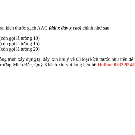
 loại kích thước gạch AAC
(dài x dày x cao)
chính như sau:
òn gọi là tường 10)
òn gọi là tường 15)
òn gọi là tường 20)
g trình xây dựng tại đây, xin lưu ý về 03 loại kích thước như trên để t
ị trường Miên Bắc, Quý Khách xin vui lòng liên hệ
Hotline 0833.954.