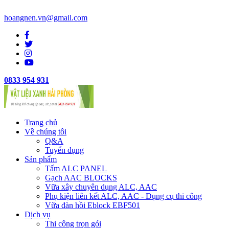
hoangnen.vn@gmail.com
0833 954 931
Trang chủ
Về chúng tôi
Q&A
Tuyển dụng
Sản phẩm
Tấm ALC PANEL
Gạch AAC BLOCKS
Vữa xây chuyên dụng ALC, AAC
Phụ kiện liên kết ALC, AAC - Dụng cụ thi công
Vữa đàn hồi Eblock EBF501
Dịch vụ
Thi công trọn gói