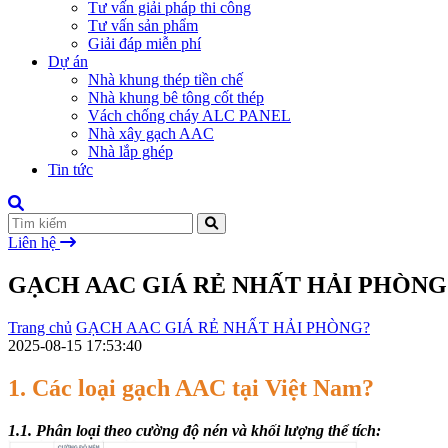
Tư vấn giải pháp thi công
Tư vấn sản phẩm
Giải đáp miễn phí
Dự án
Nhà khung thép tiền chế
Nhà khung bê tông cốt thép
Vách chống cháy ALC PANEL
Nhà xây gạch AAC
Nhà lắp ghép
Tin tức
Liên hệ
GẠCH AAC GIÁ RẺ NHẤT HẢI PHÒNG
Trang chủ
GẠCH AAC GIÁ RẺ NHẤT HẢI PHÒNG?
2025-08-15 17:53:40
1. Các loại gạch AAC tại Việt Nam?
1.1. Phân loại theo cường độ nén và khối lượng thể tích: