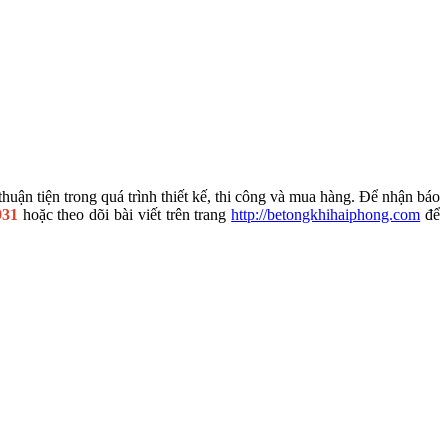
huận tiện trong quá trình thiết kế, thi công và mua hàng. Để nhận báo
931
hoặc theo dõi bài viết trên trang
http://betongkhihaiphong.com
để