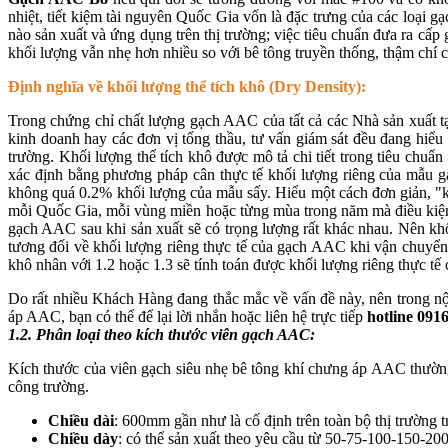
nhiệt, tiết kiệm tài nguyên Quốc Gia vốn là đặc trưng của các loại
nào sản xuất và ứng dụng trên thị trường; việc tiêu chuẩn đưa ra cấ
khối lượng vẫn nhẹ hơn nhiều so với bê tông truyền thống, thậm chí
Định nghĩa về khối lượng thể tích khô (Dry Density):
Trong chứng chỉ chất lượng gạch AAC của tất cả các Nhà sản xuất t
kinh doanh hay các đơn vị tổng thầu, tư vấn giám sát đều đang hiể
trường. Khối lượng thể tích khô được mô tả chi tiết trong tiêu c
xác định bằng phương pháp cân thực tế khối lượng riêng của mẫu gạc
không quá 0.2% khối lượng của mẫu sấy. Hiểu một cách đơn giản, "kh
mỗi Quốc Gia, mỗi vùng miền hoặc từng mùa trong năm mà điều kiện k
gạch AAC sau khi sản xuất sẽ có trọng lượng rất khác nhau. Nên khố
tương đối về khối lượng riêng thực tế của gạch AAC khi vận chuyển
khô nhân với 1.2 hoặc 1.3 sẽ tính toán được khối lượng riêng thực tế
Do rất nhiều Khách Hàng đang thắc mắc về vấn đề này, nên trong nội 
áp AAC, bạn có thể để lại lời nhắn hoặc liên hệ trực tiếp
hotline 091
1.2. Phân loại theo kích thước viên gạch AAC:
Kích thước của viên gạch siêu nhẹ bê tông khí chưng áp AAC thường 
công trường.
Chiều dài
: 600mm gần như là cố định trên toàn bộ thị trường 
Chiều dày
: có thể sản xuất theo yêu cầu từ 50-75-100-150-