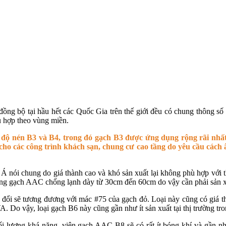
ng bộ tại hầu hết các Quốc Gia trên thế giới đều có chung thông số
ù hợp theo vùng miền.
g độ nén B3 và B4, trong đó gạch B3 được ứng dụng rộng rãi nhất
o các công trình khách sạn, chung cư cao tầng do yêu cầu cách â
ói chung do giá thành cao và khó sản xuất lại không phù hợp với th
ờng gạch AAC chống lạnh dày từ 30cm đến 60cm do vậy cần phải sản xu
đổi sẽ tương đương với mác #75 của gạch đỏ. Loại này cũng có giá thà
. Do vậy, loại gạch B6 này cũng gần như ít sản xuất tại thị trường tr
 lượng khá nặng, viên gạch AAC B8 sẽ có rất ít bóng khí và gần như