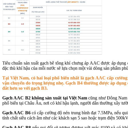
Tiêu chuẩn sản xuất gạch bê tông khí chưng áp AAC được áp dụng đồ
đặc thù khí hậu của mỗi nước sẽ lựa chọn một vài dòng sản phẩm ph
Tại Việt Nam, có hai loại phổ biến nhất là gạch AAC cấp cườn
vận chuyển do trọng lượng nhẹ. Gạch B4 thường được áp dụng ch
đắt hơn so với gạch B3.
Gạch AAC B2
không sản xuất tại Việt Nam
cũng như Đông Nam Á n
phổ biến tại Châu Âu, nơi có khí hậu lạnh, người dân thường xây tư
Gạch AAC B6
có cấp cường độ nén trung bình đạt 7.5MPa, nếu qui 
tính chất siêu cách âm như các khách sạn 5 sao hoặc trạm điện 500kVA
Gạch AAC B8
nếu qui đổi sẽ tương đương với mác #100 và có khối