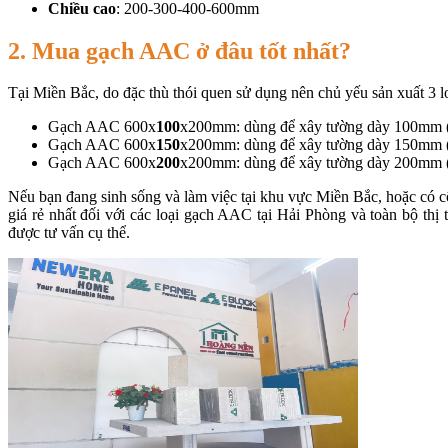
Chiều cao
: 200-300-400-600mm
2. Mua gạch AAC ở đâu tốt nhất?
Tại Miền Bắc, do đặc thù thói quen sử dụng nên chủ yếu sản xuất 3
Gạch AAC 600x
100
x200mm: dùng để xây tường dày 100mm (c
Gạch AAC 600x
150
x200mm: dùng để xây tường dày 150mm (c
Gạch AAC 600x
200
x200mm: dùng để xây tường dày 200mm (c
Nếu bạn đang sinh sống và làm việc tại khu vực Miền Bắc, hoặc có côn
giá rẻ nhất đối với các loại gạch AAC tại Hải Phòng và toàn bộ th
được tư vấn cụ thể.