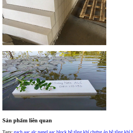
Sản phẩm liên quan
Tags:
gạch aac
alc panel
aac block
bê tông khí chưng áp
bê tông khí 