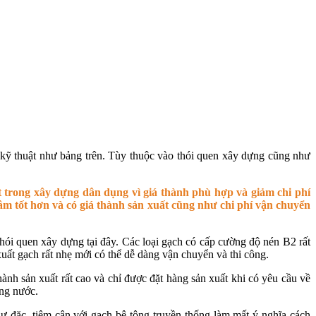
 kỹ thuật như bảng trên. Tùy thuộc vào thói quen xây dựng cũng như
 trong xây dựng dân dụng vì giá thành phù hợp và giảm chi phí
m tốt hơn và có giá thành sản xuất cũng như chi phí vận chuyển
ói quen xây dựng tại đây. Các loại gạch có cấp cường độ nén B2 rất
ất gạch rất nhẹ mới có thể dễ dàng vận chuyển và thi công.
nh sản xuất rất cao và chỉ được đặt hàng sản xuất khi có yêu cầu về
ong nước.
 đặc, tiệm cận với gạch bê tông truyền thống làm mất ý nghĩa cách