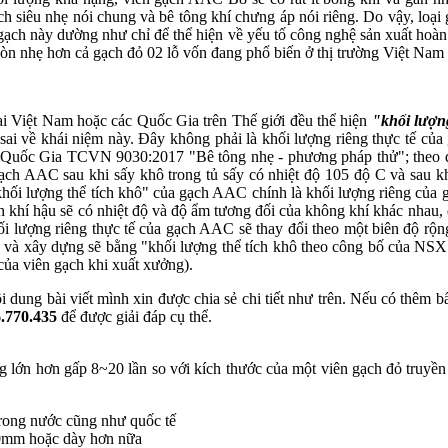
 gạch siêu nhẹ nói chung và bê tông khí chưng áp nói riêng. Do vậy,
p gạch này dường như chỉ để thể hiện về yếu tố công nghệ sản xuất hoàn
 còn nhẹ hơn cả gạch đỏ 02 lỗ vốn đang phổ biến ở thị trường Việt Na
ại Việt Nam hoặc các Quốc Gia trên Thế giới đều thể hiện
"khối lượng
u sai về khái niệm này. Đây không phải là khối lượng riêng thực tế c
huẩn Quốc Gia TCVN 9030:2017 "Bê tông nhẹ - phương pháp thử"; theo 
h AAC sau khi sấy khô trong tủ sấy có nhiệt độ 105 độ C và sau khi 
ối lượng thể tích khô" của gạch AAC chính là khối lượng riêng của g
hí hậu sẽ có nhiệt độ và độ ẩm tương đối của không khí khác nhau, đ
i lượng riêng thực tế của gạch AAC sẽ thay đổi theo một biên độ rộng 
 và xây dựng sẽ bằng "khối lượng thể tích khô theo công bố của NSX
 của viên gạch khi xuất xưởng).
dung bài viết mình xin được chia sẻ chi tiết như trên. Nếu có thêm b
6.770.435
để được giải đáp cụ thể.
lớn hơn gấp 8~20 lần so với kích thước của một viên gạch đỏ truyền 
trong nước cũng như quốc tế
200mm hoặc dày hơn nữa