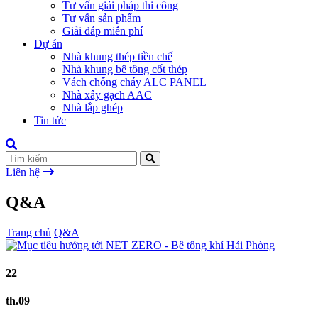
Tư vấn giải pháp thi công
Tư vấn sản phẩm
Giải đáp miễn phí
Dự án
Nhà khung thép tiền chế
Nhà khung bê tông cốt thép
Vách chống cháy ALC PANEL
Nhà xây gạch AAC
Nhà lắp ghép
Tin tức
Liên hệ
Q&A
Trang chủ
Q&A
22
th.09