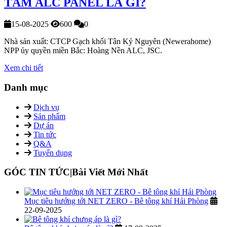
TẤM ALC PANEL LÀ GÌ?
15-08-2025
600
0
Nhà sản xuất: CTCP Gạch khối Tân Kỷ Nguyên (Newerahome)
NPP ủy quyền miền Bắc: Hoàng Nền ALC, JSC.
Xem chi tiết
Danh mục
Dịch vụ
Sản phẩm
Dự án
Tin tức
Q&A
Tuyển dụng
GÓC TIN TỨC|Bài Viết Mới Nhất
Mục tiêu hướng tới NET ZERO - Bê tông khí Hải Phòng
22-09-2025