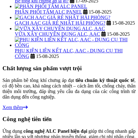
Bê tông khí chưng áp là gì?
17-09-2025
PHÂN PHỐI TẤM ALC PANEL
15-08-2025
GẠCH AAC GIÁ RẺ NHẤT HẢI PHÒNG?
15-08-2025
VỮA XÂY CHUYÊN DỤNG ALC, AAC
15-08-2025
PHỤ KIỆN LIÊN KẾT ALC, AAC - DỤNG CỤ THI
CÔNG
15-08-2025
Chất lượng sản phẩm vượt trội
Sản phẩm bê tông khí chưng áp đạt
tiêu chuẩn kỹ thuật quốc tế
,
có độ bền cao, khả năng cách nhiệt – cách âm tốt, chống cháy, thân
thiện môi trường, đáp ứng yêu cầu đa dạng của các công trình từ
dân dụng đến công nghiệp.
Xem thêm
Công nghệ tiên tiến
Ứng dụng
công nghệ ALC Panel hiện đại
giúp thi công nhanh gấp
nhiều lần so với phương pháp truyền thống, giảm chi phí nhân công,