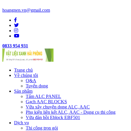
hoangnen.vn@gmail.com
0833 954 931
Trang chủ
Về chúng tôi
Q&A
Tuyển dụng
Sản phẩm
Tấm ALC PANEL
Gạch AAC BLOCKS
Vữa xây chuyên dụng ALC, AAC
Phụ kiện liên kết ALC, AAC - Dụng cụ thi công
Vữa đàn hồi Eblock EBF501
Dịch vụ
Thi công trọn gói